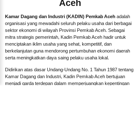
Aceh
Kamar Dagang dan Industri (KADIN) Pemkab Aceh
adalah
organisasi yang mewadahi seluruh pelaku usaha dari berbagai
sektor ekonomi di wilayah Provinsi Pemkab Aceh. Sebagai
mitra strategis pemerintah, Kadin Pemkab Aceh hadir untuk
menciptakan iklim usaha yang sehat, kompetitif, dan
berkelanjutan guna mendorong pertumbuhan ekonomi daerah
serta meningkatkan daya saing pelaku usaha lokal.
Didirikan atas dasar Undang-Undang No. 1 Tahun 1987 tentang
Kamar Dagang dan Industri, Kadin Pemkab Aceh bertujuan
menjadi garda terdepan dalam memperjuangkan kepentingan
dunia usaha, baik besar, menengah, kecil, maupun koperasi.
Kami membangun jaringan dan kemitraan strategis antara
pengusaha dengan pemerintah daerah, lembaga pendidikan,
lembaga keuangan, investor, dan pelaku ekonomi lainnya.
Dalam menjalankan fungsinya, KADIN Pemkab Aceh aktif
menyelenggarakan pelatihan, seminar, forum bisnis, dan
program-program inkubasi untuk mendorong lahirnya